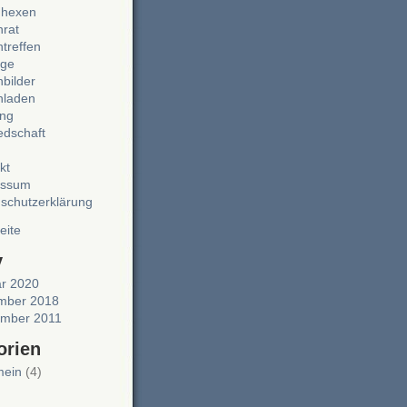
nhexen
rat
treffen
ge
bilder
nladen
ung
iedschaft
kt
essum
schutzerklärung
eite
v
r 2020
mber 2018
ember 2011
orien
mein
(4)