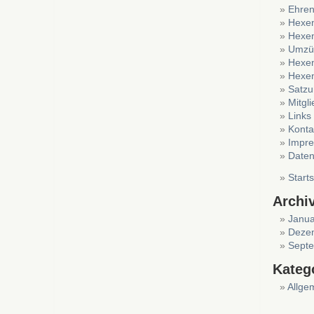
Ehre
Hexen
Hexen
Umzü
Hexen
Hexe
Satz
Mitgl
Links
Konta
Impr
Daten
Starts
Archi
Janua
Deze
Sept
Kateg
Allge